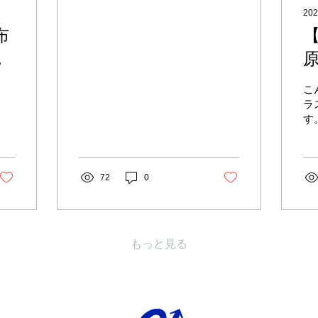
業：2025年8月10日(日)〜
20
2025年8月17日(日) 期
布
間中はご不便をおかけし
ますが、何卒ご了承くだ
致
さいますようお願い申し
上げます...
階
こ
ラ
す
の
た
施
72
0
階
が
し
た
帰
もっと見る
ら
った