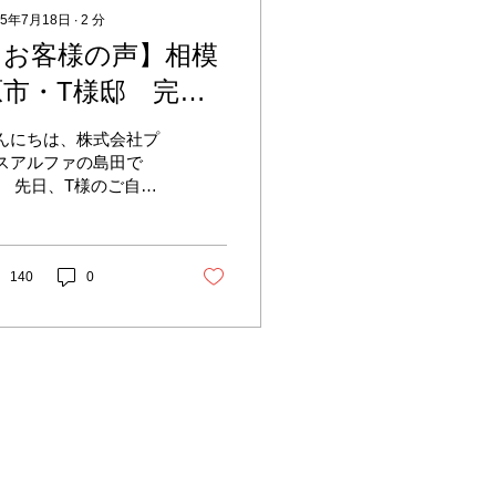
25年7月18日
∙
2
分
【お客様の声】相模
原市・T様邸 完工
致しました
んにちは、株式会社プ
スアルファの島田で
。 先日、T様のご自宅
遮熱工事が完了しまし
。 リフレクティックス
工の様子 屋根直下、2
の暑さにお悩みでした
140
0
、工事中からこんな嬉
いお言葉を頂きまし
…！ 「昨日、仕事から
って2階に上がった
、ムッとしないなと思
ので...