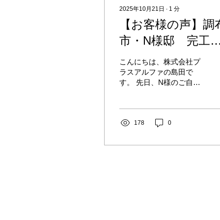
2025年10月21日
∙
1
分
【お客様の声】調
市・N様邸 完工
しました｜夏の2
こんにちは、株式会社プ
の暑さ対策
ラスアルファの島田で
す。 先日、N様のご自宅
の遮熱工事が完了しまし
た。 今回は、夏の2階の
暑さ対策として導入いた
だきました！ リフレクテ
178
0
ィックス施工の様子 今
回、建物のメンテナンス
のタイミングでお声がけ
頂きました！ 外壁塗装で
足場をかけるので、どう
せだったら暑さを防ぐ屋
根に、ということで… お
引き立て頂き誠にありが
とうございます！ 以前ご