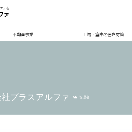
ァ」を
ファ
不動産事業
工場・倉庫の暑さ対策
会社プラスアルファ
管理者