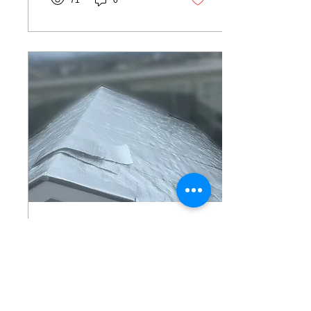
71
0
了承くださいますようお願
防ぐ屋根にしませんか？ 遮
い申し上げます...
熱材リフレクティックスな
ら、太陽からの熱を99%反
射するので、2階と1階の温
度差を1℃にすることがで
きます！ 階段を一段ずつ上
がるときの暑さが解消され
ます！ （冬も暖かくなりま
す！） ご興味のある方は是
非お声がけください。
2025年7月18日
∙
2
分
【お客様の声】相模原
市・T様邸 完工致しま
した
こんにちは、株式会社プラ
スアルファの島田です。 先