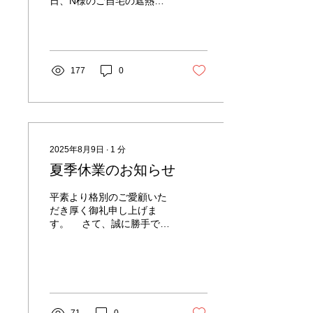
日、N様のご自宅の遮熱工
事が完了しました。 今回
は、夏の2階の暑さ対策と
して導入いただきました！
リフレクティックス施工の
様子 今回、建物のメンテナ
177
0
ンスのタイミングでお声が
け頂きました！ 外壁塗装で
足場をかけるので、どうせ
だったら暑さを防ぐ屋根
に、ということで… お引き
立て頂き誠にありがとうご
2025年8月9日
∙
1
分
ざいます！ 以前ご紹介した
夏季休業のお知らせ
T様のご自宅と同様、工事
中から涼しくなった！と嬉
平素より格別のご愛顧いた
しいお声を頂きました。あ
だき厚く御礼申し上げま
りがとうございます。 「工
す。 さて、誠に勝手では
事の最中から、階段の途中
ございますが、下記日程に
でムワ～っと暑くなってく
て夏季休業とさせていただ
る感じがなくなりました！
きます。 夏季休業：2025
すでにやってよかったで
年8月10日(日)〜2025年8月
す！」と嬉しいお言葉を頂
17日(日) 期間中はご不便
きました。 塗装のタイミン
をおかけしますが、何卒ご
グが来ているなら、暑さを