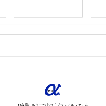
西武
きま
株式
20
ニン
施予
た。
【お客様の声】相模原市・T
https
様邸 完工致しました
tail/
お客様にもう一つ上の「プラスアルファ」を