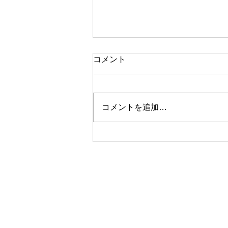
コメント
コメントを追加…
【お客様の声】調布市・N様
邸 完工致しました｜夏の2
階の暑さ対策