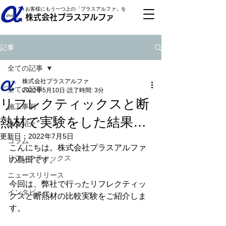
お客様にもう一つ上の「プラスアルファ」を
株式会社プラスアルファ
記事
全ての記事
株式会社プラスアルファ
全ての記事
2022年5月10日
読了時間: 3分
リフレクティックスと断
施工事例
熱材で実験をした結果…
論文紹介
更新日：
2022年7月5日
コラム
こんにちは。株式会社プラスアルファ
リフレクティックス
の島田です。
ニュースリリース
今回は、弊社で行ったリフレクティッ
インタビュー
クスと断熱材の比較実験をご紹介しま
す。