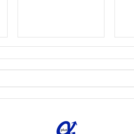
西武
きま
株式
20
ニン
施予
た。
【お客様の声】相模原市・T
https
様邸 完工致しました
tail/