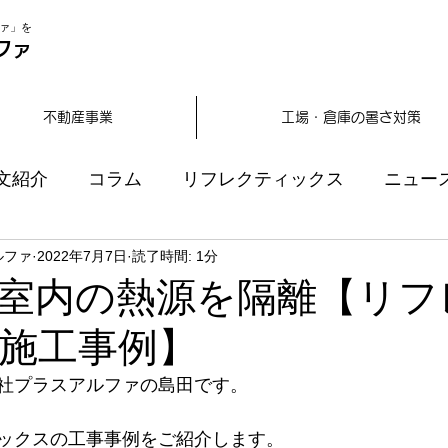
ァ」を
ファ
不動産事業
工場・倉庫の暑さ対策
文紹介
コラム
リフレクティックス
ニュー
ルファ
2022年7月7日
読了時間: 1分
室内の熱源を隔離【リフ
施工事例】
社プラスアルファの島田です。
ックスの工事事例をご紹介します。