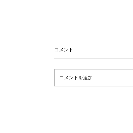
コメント
コメントを追加…
【お客様の声】調布市・N様
邸 完工致しました｜夏の2
階の暑さ対策