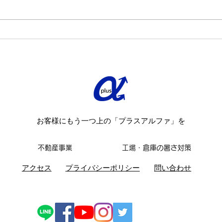
ニン
施予
た。
【お客様の声】相模原市・T
https
様邸 完工致しました
tail/
お客様にもう一つ上の「プラスアルファ」を
不動産事業
工場・倉庫の暑さ対策
​アクセス
​プライバシーポリシー
問い合わせ