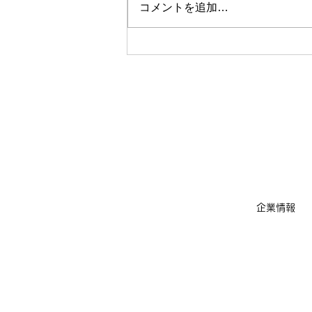
コメントを追加…
【お客様の声】調布市・N様
邸 完工致しました｜夏の2
階の暑さ対策
企業情報