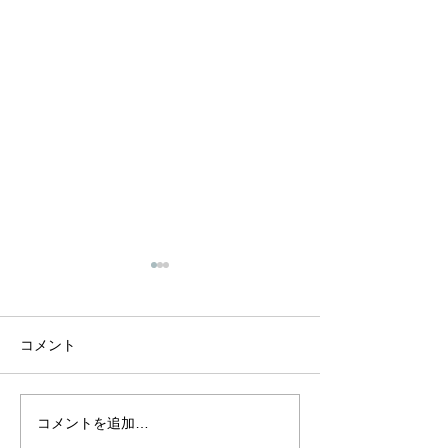
西武ライオンズ
用頂きました。
株式会社西武ライ
コメント
2025年5月14日
レーニングセンタ
工事の実施予定を
コメントを追加…
【お客様の声】相模原
ースされました。