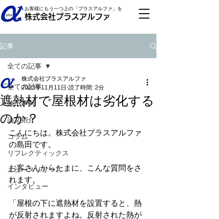
お客様にもう一つ上の「プラスアルファ」を
株式会社プラスアルファ
記事
全ての記事
株式会社プラスアルファ
全ての記事
2023年11月11日
読了時間: 2分
遮熱材で屋根材は劣化する
施工事例
のか？
論文紹介
こんにちは。株式会社プラスアルファ
コラム
の島田です。
リフレクティックス
お客さんからたまに、こんな質問をさ
ニュースリリース
れます。
インタビュー
「屋根の下に遮熱材を設置すると、熱
が反射されますよね。反射された熱が