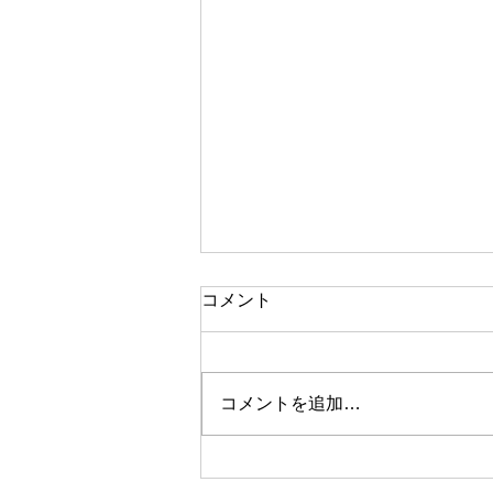
夏季休業のお知らせ
コメント
平素より格別のご愛顧いただき厚
く御礼申し上げます。 さて、
誠に勝手ではございますが、下記
コメントを追加…
日程にて夏季休業とさせていただ
きます。 夏季休業：2025年8月
10日(日)〜2025年8月17日(日)