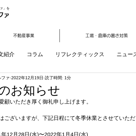
ァ」を
ファ
不動産事業
工場・倉庫の暑さ対策
文紹介
コラム
リフレクティックス
ニュー
ルファ
2022年12月19日
読了時間: 1分
のお知らせ
愛顧いただき厚く御礼申し上げます。
はございますが、下記日程にて冬季休業とさせていただ
年12月28日(水)〜2022年1月4日(水)