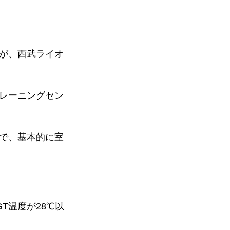
が、西武ライオ
レーニングセン
で、基本的に室
T温度が28℃以