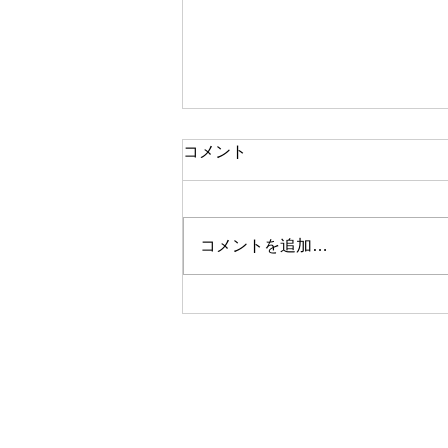
コメント
コメントを追加…
【お客様の声】調布市・N様
邸 完工致しました｜夏の2
階の暑さ対策