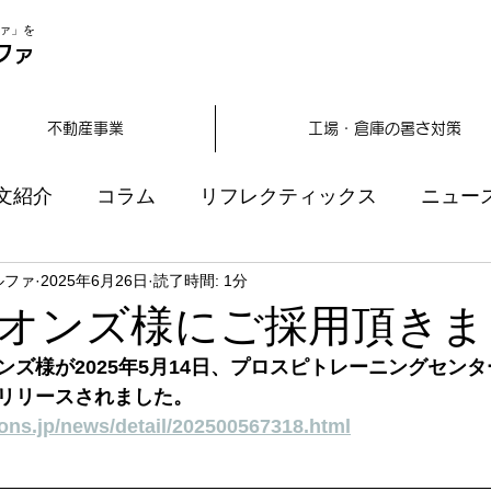
ァ」を
ファ
不動産事業
工場・倉庫の暑さ対策
文紹介
コラム
リフレクティックス
ニュー
ルファ
2025年6月26日
読了時間: 1分
オンズ様にご採用頂きま
ンズ様が2025年5月14日、プロスピトレーニングセン
リリースされました。
ions.jp/news/detail/202500567318.html