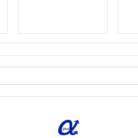
夏季休業のお知らせ
平素より格別のご愛顧いただき厚
く御礼申し上げます。 さて、
誠に勝手ではございますが、下記
日程にて夏季休業とさせていただ
きます。 夏季休業：2025年8月
10日(日)〜2025年8月17日(日)
【お
期間中はご不便をおかけします
様邸
が、何卒ご了承くださいますよう
お願い申し上げます...