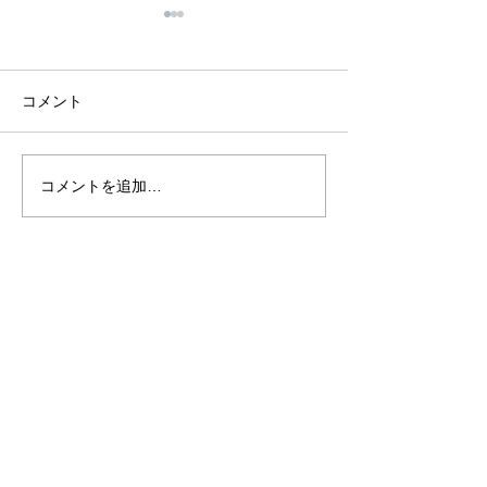
西武ライオンズ
用頂きました。
株式会社西武ライ
コメント
2025年5月14日
レーニングセンタ
工事の実施予定を
コメントを追加…
【お客様の声】相模原
ースされました。
市・T様邸 完工致しまし
https://www.seibul
た
s/detail/202500567