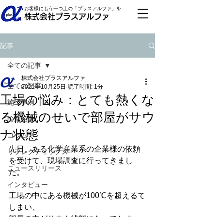
お客様にもう一つ上の「プラスアルファ」を
株式会社プラスアルファ
記事
全ての記事
株式会社プラスアルファ
全ての記事
2021年10月25日
読了時間: 1分
工場の悩み：とても熱くな
施工事例
る機械のせいで部屋がサウ
論文紹介
ナ状態
コラム
先日、ある化学産業系の企業様の依頼
リフレクティックス
を受けて、現場調査に行ってきまし
ニュースリリース
た。
インタビュー
工場の中にある機械が100℃を超えるて
しまい、