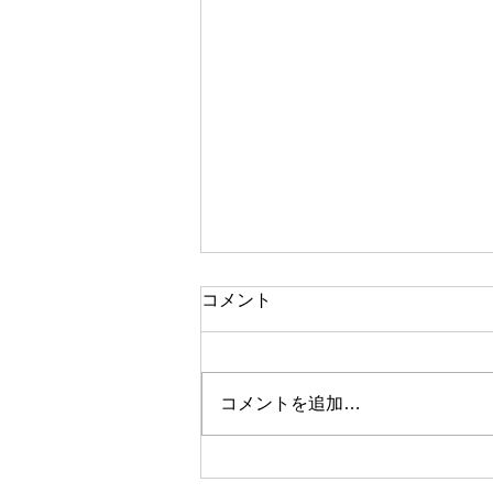
西武ライオンズ様にご採用頂
コメント
きました。
株式会社西武ライオンズ様が
2025年5月14日、プロスピトレー
コメントを追加…
ニングセンターへの遮熱工事の実
施予定をプレスリリースされまし
た。