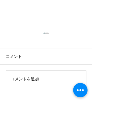
西武ライオンズ
用頂きました。
株式会社西武ライ
コメント
2025年5月14日
レーニングセンタ
工事の実施予定を
コメントを追加…
【お客様の声】相模原
ースされました。
市・T様邸 完工致しまし
https://www.seibul
た
s/detail/202500567