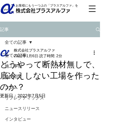
お客様にもう一つ上の「プラスアルファ」を
株式会社プラスアルファ
記事
全ての記事
株式会社プラスアルファ
全ての記事
2022年1月6日
読了時間: 2分
どうやって断熱材無しで、
施工事例
底冷えしない工場を作った
論文紹介
のか？
コラム
更新日：
2022年7月5日
リフレクティックス
ニュースリリース
インタビュー