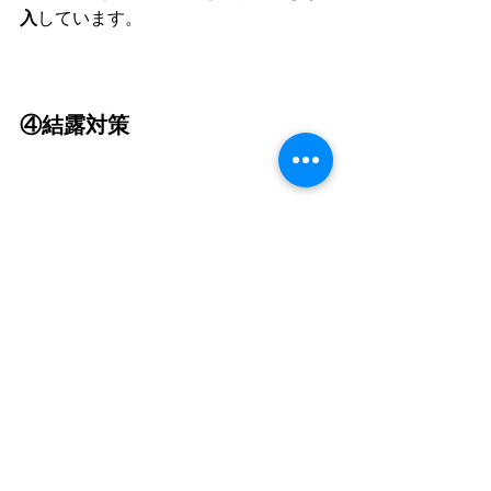
入
しています。
④結露対策
リフレクティックスは冷蔵倉庫の結露
対策の特許を取得しています。
実際に、国立研究開発法人の日本原子