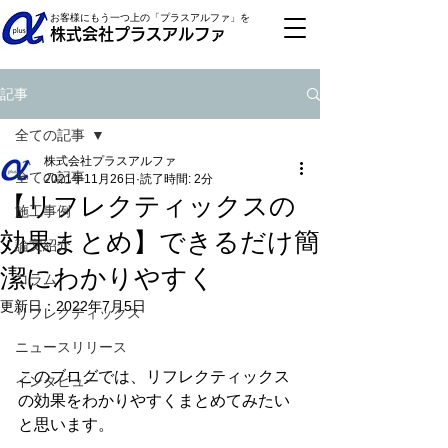
お客様にもう一つ上の「プラスアルファ」を
株式会社プラスアルファ
記事
全ての記事
株式会社プラスアルファ
全ての記事
2021年11月26日
読了時間: 2分
【リフレクティックスの
施工事例
効果まとめ】できるだけ簡
論文紹介
潔にわかりやすく
コラム
更新日：
2022年7月5日
リフレクティックス
ニュースリリース
このブログでは、リフレクティックス
インタビュー
の効果をわかりやすくまとめてみたい
と思います。