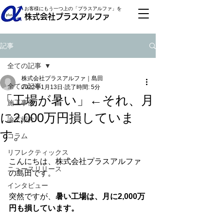
お客様にもう一つ上の「プラスアルファ」を
株式会社プラスアルファ
記事
全ての記事
株式会社プラスアルファ｜島田
全ての記事
2022年1月13日
読了時間: 5分
「工場が暑い」←それ、月
施工事例
に2,000万円損していま
論文紹介
す。
コラム
リフレクティックス
こんにちは、株式会社プラスアルファ
ニュースリリース
の島田です。
インタビュー
突然ですが、
暑い工場は、月に2,000万
円も損しています。