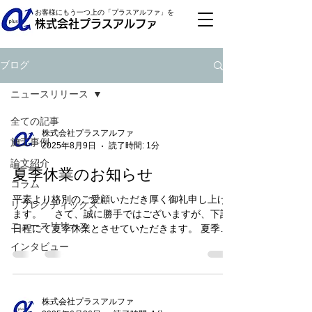
お客様にもう一つ上の「プラスアルファ」を
株式会社プラスアルファ
ブログ
ニュースリリース
全ての記事
株式会社プラスアルファ
施工事例
2025年8月9日
読了時間: 1分
論文紹介
夏季休業のお知らせ
コラム
平素より格別のご愛顧いただき厚く御礼申し上げ
リフレクティックス
ます。 さて、誠に勝手ではございますが、下記
ニュースリリース
日程にて夏季休業とさせていただきます。 夏季休
業：2025年8月10日(日)〜2025年8月17日(日) 期
インタビュー
間中はご不便をおかけしますが、何卒ご了承くだ
さいますようお願い申し上げます...
株式会社プラスアルファ