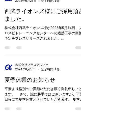
2025年6月26日
読了時間: 1分
西武ライオンズ様にご採用頂き
ました。
株式会社西武ライオンズ様が2025年5月14日、プ
ロスピトレーニングセンターへの遮熱工事の実施
予定をプレスリリースされました。
https://www.seibulions.jp/news/detail/2025005673
18.html...
株式会社プラスアルファ
2024年8月10日
読了時間: 1分
夏季休業のお知らせ
平素より格別のご愛顧いただき厚く御礼申し上げ
ます。 さて、誠に勝手ではございますが、下記
日程にて夏季休業とさせていただきます。 夏季休
業：2024年8月11日(日)〜2024年8月18日(日) 期
間中はご不便をおかけしますが、何卒ご了承くだ