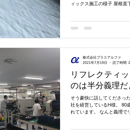
ィックス施工の様子 屋根直
が、工事中からこんな嬉し
「昨日、仕事から帰って2階
なと思ったので...
株式会社プラスアルファ
2021年7月19日
読了時間: 
リフレクティッ
のは半分義理だ
そう豪快に話してくださった
社を経営しているH様。 8
れています。 なんと義理で
決めてくださったそう。 こ
の大久保はガクッとずっこけ