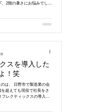
下、2階の暑さにお悩みでした
いお言葉を頂きました…！
に上がったら、ムッとしない
2分
クスを導入した
よ！笑
のは、 日野市で製造業の会
0歳を超えても現役で社長をさ
リフレクティックスの導入を
の言葉を隣で聞いていた代表
てしまいました。 （H様の